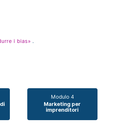
urre i bias»
.
Modulo 4
di
Marketing per
imprenditori