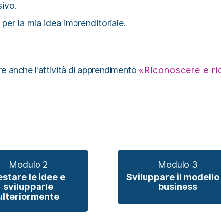
sivo.
 per la mia idea imprenditoriale.
zare anche l'attività di apprendimento
«Riconoscere e rid
Modulo 2
Modulo 3
estare le idee e
Sviluppare il modello 
svilupparle
business
ulteriormente