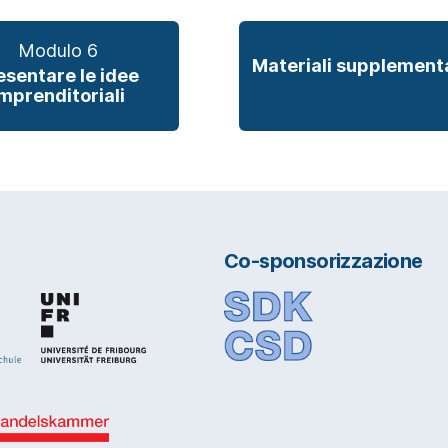
Modulo 6
Materiali supplement
esentare le idee
mprenditoriali
Co-sponsorizzazione