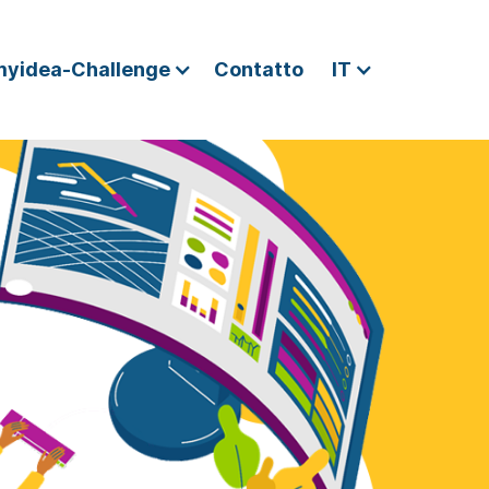
myidea-Challenge
Contatto
IT