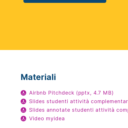
Materiali
Airbnb Pitchdeck (pptx, 4.7 MB)
Slides studenti attività complementar
Slides annotate studenti attività co
Video myidea