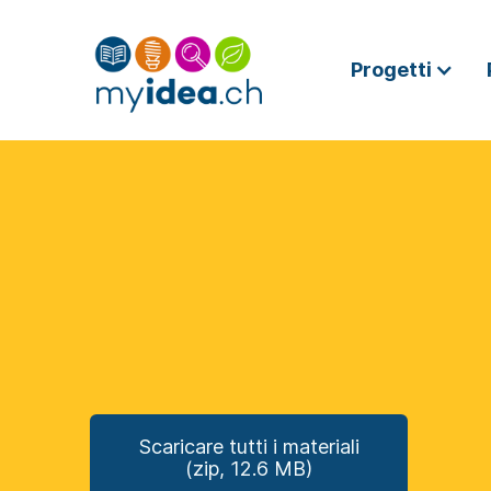
Progetti
Scaricare tutti i materiali
(zip, 12.6 MB)