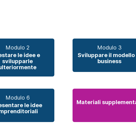
Modulo 2
Modulo 3
estare le idee e
Sviluppare il modello 
svilupparle
business
ulteriormente
Modulo 6
Materiali supplement
esentare le idee
mprenditoriali