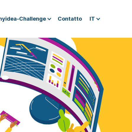
myidea-Challenge
Contatto
IT